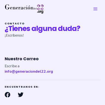
Ir
Main
al
Men
contenido
CONTACTO
¿Tienes alguna duda?
¡Escríbenos!
Nuestro Correo
Escribe a
info@generaciondel22.org
ENCUENTRANOS EN:
F
T
a
w