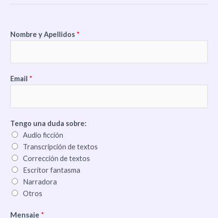
c
i
e
t
b
t
o
e
Nombre y Apellidos
*
o
r
k
Email
*
Tengo una duda sobre:
Audio ficción
Transcripción de textos
Corrección de textos
Escritor fantasma
Narradora
Otros
Mensaje
*